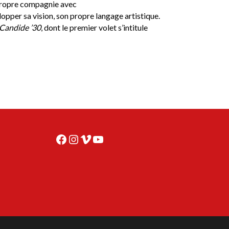
 propre compagnie avec
velopper sa vision, son propre langage artistique.
Candide ’30
, dont le premier volet s’intitule
Facebook
Instagram
Vimeo
YouTube