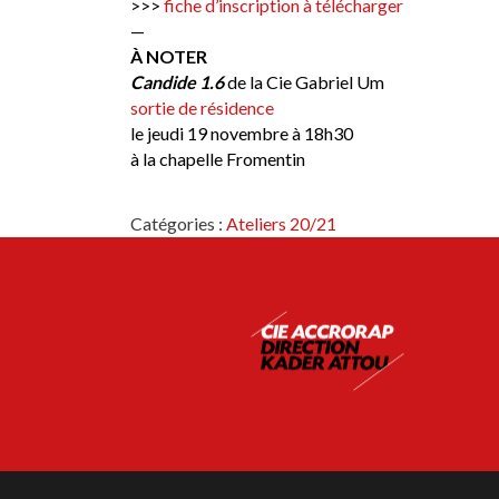
>>>
fiche d’inscription à télécharger
—
À NOTER
Candide 1.6
de la Cie Gabriel Um
sortie de résidence
le jeudi 19 novembre à 18h30
à la chapelle Fromentin
Catégories :
Ateliers 20/21