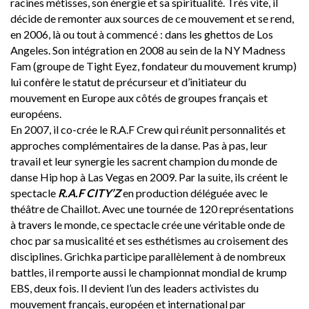
racines métisses, son énergie et sa spiritualité. Très vite, il
décide de remonter aux sources de ce mouvement et se rend,
en 2006, là ou tout à commencé : dans les ghettos de Los
Angeles. Son intégration en 2008 au sein de la NY Madness
Fam (groupe de Tight Eyez, fondateur du mouvement krump)
lui confère le statut de précurseur et d’initiateur du
mouvement en Europe aux côtés de groupes français et
européens.
En 2007, il co-crée le R.A.F Crew qui réunit personnalités et
approches complémentaires de la danse. Pas à pas, leur
travail et leur synergie les sacrent champion du monde de
danse Hip hop à Las Vegas en 2009. Par la suite, ils créent le
spectacle
R.A.F CITY’Z
en production déléguée avec le
théâtre de Chaillot. Avec une tournée de 120 représentations
à travers le monde, ce spectacle crée une véritable onde de
choc par sa musicalité et ses esthétismes au croisement des
disciplines. Grichka participe parallèlement à de nombreux
battles, il remporte aussi le championnat mondial de krump
EBS, deux fois. Il devient l’un des leaders activistes du
mouvement français, européen et international par