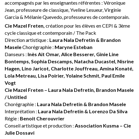
accompagnés par les enseignantes référentes : Véronique
Jean, professeure de classique, Yveline Lesueur, Virginie
Garcia & Mélanie Quevedo, professeures de contemporain.
Cie Mazel Freten,
création pour les élèves en CEPI & 3ème
cycle classique et contemporain / The Pack
Direction artistique :
Laura Nala Defretin & Brandon
Masele
Chorégraphie :
Maryne Esteban
Danseurs :
Inès Ait Omar, Alice Besserer, Ginie Line
Bontemps, Sophia Descamps, Natacha Ducastel, Nisrine
Hagen, Lino Jaricot, Charlotte Jouffreau, Amina Konaté,
Lola Metreau, Lisa Poirier, Yolaine Schmit, Paul Emile
Vogt
Cie Mazel Freten – Laura Nala Defretin, Brandon Masele
/ Untitled
Chorégraphie :
Laura Nala Defretin & Brandon Masele
Interprétation :
Laura Nala Defretin & Lorenzo Da Silva
Régie :
Benoit Cherouvrier
Conseil artistique et production :
Association Kusma – Cie
Julie Dossavi