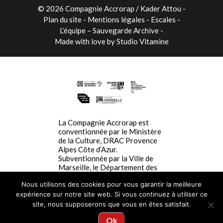
© 2026 Compagnie Accrorap / Kader Attou
-
Plan du site
Mentions légales
Escales
L’équipe – Sauvegarde Archive
Made with love by
Studio Vitamine
La Compagnie Accrorap est
conventionnée par le Ministère
de la Culture, DRAC Provence
Alpes Côte d’Azur.
Subventionnée par la Ville de
Marseille, le Département des
Bouches du Rhône, La Région
Nous utilisons des cookies pour vous garantir la meilleure
SUD Provence-Alpes-Côte-
d’Azur. La Compagnie Accrorap
expérience sur notre site web. Si vous continuez à utiliser ce
est résidente à la Friche la Belle
site, nous supposerons que vous en êtes satisfait.
de Mai.
Ok