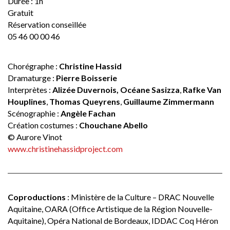
Durée : 1h
Gratuit
Réservation conseillée
05 46 00 00 46
Chorégraphe :
Christine Hassid
Dramaturge :
Pierre Boisserie
Interprètes :
Alizée Duvernois,
Océane Sasizza
,
Rafke Van
Houplines
,
Thomas Queyrens
,
Guillaume Zimmermann
Scénographie :
Angèle Fachan
Création costumes :
Chouchane Abello
©
Aurore Vinot
www.christinehassidproject.com
Coproductions
: Ministère de la Culture – DRAC Nouvelle
Aquitaine, OARA (Office Artistique de la Région Nouvelle-
Aquitaine), Opéra National de Bordeaux, IDDAC Coq Héron