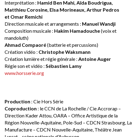
Interprétation :
Hamid Ben Mahi, Aïda Boudrigua,
Matthieu Corosine, Elsa Morineaux, Arthur Pedros
et Omar Remichi
Direction musicale et arrangements :
Manuel Wandji
Composition musicale :
Hakim Hamadouche
(voix et
mandoluth)
Ahmad Compaoré
(batterie et percussions)
Création vidéo :
Christophe Waksmann
Création lumière et régie générale :
Antoine Auger
Régie son et vidéo :
Sébastien Lamy
www.horsserie.org
Production
: Cie Hors Série
Coproduction
: le CCN de La Rochelle / Cie Accrorap –
Direction Kader Attou, OARA – Office Artistique de la
Région Nouvelle-Aquitaine, Pole-Sud – CDCN Strasbourg, La
Manufacture – CDCN Nouvelle-Aquitaine, Théâtre Jean
Lurçat – scène nationale d’Aubusson