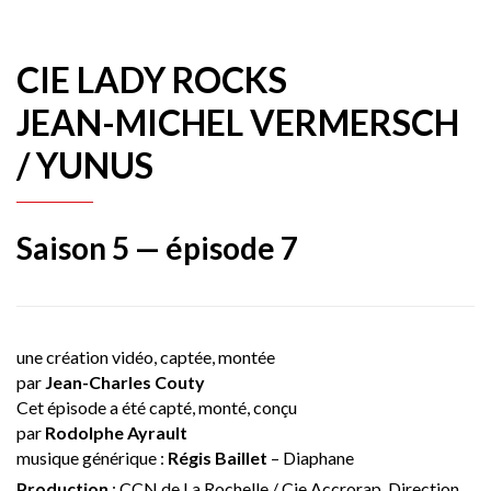
CIE LADY ROCKS
JEAN-MICHEL VERMERSCH
/ YUNUS
Saison 5 — épisode 7
une création vidéo, captée, montée
par
Jean-Charles Couty
Cet épisode a été capté, monté, conçu
par
Rodolphe Ayrault
musique générique :
Régis Baillet
– Diaphane
Production
: CCN de La Rochelle / Cie Accrorap, Direction