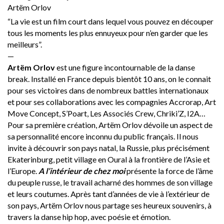
Artëm Orlov
“La vie est un film court dans lequel vous pouvez en découper
tous les moments les plus ennuyeux pour n’en garder que les
meilleurs”.
—
Artëm Orlov
est une figure incontournable de la danse
break. Installé en France depuis bientôt 10 ans, on le connait
pour ses victoires dans de nombreux battles internationaux
et pour ses collaborations avec les compagnies Accrorap, Art
Move Concept, S’Poart, Les Associés Crew, Chriki’Z, I2A…
Pour sa première création, Artëm Orlov dévoile un aspect de
sa personnalité encore inconnu du public français. Il nous
invite à découvrir son pays natal, la Russie, plus précisément
Ekaterinburg, petit village en Oural à la frontière de l’Asie et
l’Europe.
A l’intérieur de chez moi
présente la force de l’âme
du peuple russe, le travail acharné des hommes de son village
et leurs coutumes. Après tant d’années de vie à l’extérieur de
son pays, Artëm Orlov nous partage ses heureux souvenirs, à
travers la danse hip hop, avec poésie et émotion.