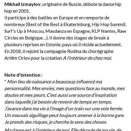
Mikhail Izmaylov
, originaire de Russie, débute la danse hip
hop en 2001.
Il participe à des battles en Europe et en remporte de
nombreux (Best of the Best à Ekaterinburg, Hip Hop Summit,
Surf’s Up à Moscou, Masdanza en Espagne, KLP Nantes, Raw
Circles en Belgique…). Il donne des stages de break à
plusieurs reprises en Estonie, pays où il réside actuellement.
En 2018, il rejoint la compagnie Rodina du chorégraphe
Artëm Orlov pour la création
A l’intérieur de chez moi
.
Note d’intention :
“
Mon lieu de naissance a beaucoup influencé ma
personnalité. Mes envies, mes questions face au monde, mes
doutes et mes peurs. C’est aussi une source d’inspiration
dans laquelle j’ai besoin de revenir de temps en temps.
J’avance dans ma vie à l’image d’un train sur une voie ferrée.
Un mauvais aiguillage peut toujours amener à la bonne gare.
Je prends des risques, je cherche le sens des choses.
Ma danse est à l’intérieur de moi. Elle découle de ma vie, de