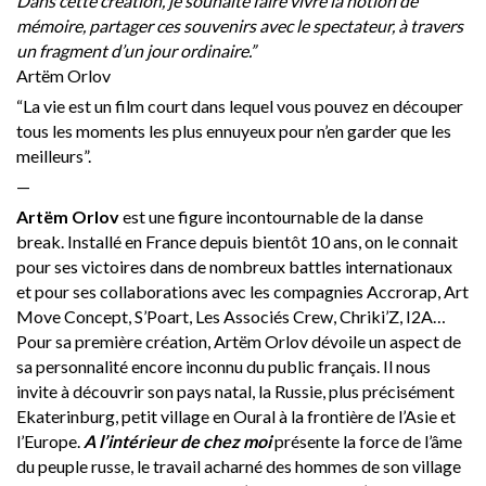
Dans cette création, je souhaite faire vivre la notion de
mémoire, partager ces souvenirs avec le spectateur, à travers
un fragment d’un jour ordinaire.”
Artëm Orlov
“La vie est un film court dans lequel vous pouvez en découper
tous les moments les plus ennuyeux pour n’en garder que les
meilleurs”.
—
Artëm Orlov
est une figure incontournable de la danse
break. Installé en France depuis bientôt 10 ans, on le connait
pour ses victoires dans de nombreux battles internationaux
et pour ses collaborations avec les compagnies Accrorap, Art
Move Concept, S’Poart, Les Associés Crew, Chriki’Z, I2A…
Pour sa première création, Artëm Orlov dévoile un aspect de
sa personnalité encore inconnu du public français. Il nous
invite à découvrir son pays natal, la Russie, plus précisément
Ekaterinburg, petit village en Oural à la frontière de l’Asie et
l’Europe.
A l’intérieur de chez moi
présente la force de l’âme
du peuple russe, le travail acharné des hommes de son village