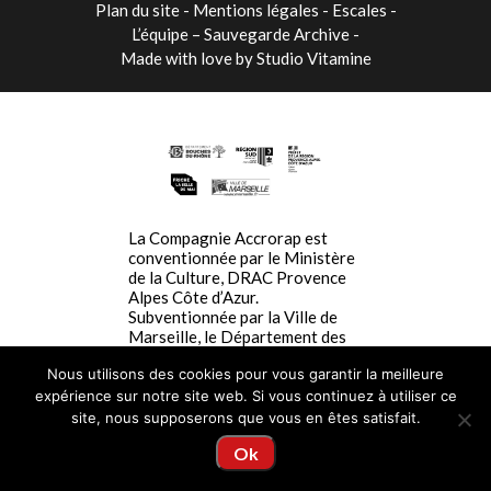
Plan du site
Mentions légales
Escales
L’équipe – Sauvegarde Archive
Made with love by
Studio Vitamine
La Compagnie Accrorap est
conventionnée par le Ministère
de la Culture, DRAC Provence
Alpes Côte d’Azur.
Subventionnée par la Ville de
Marseille, le Département des
Bouches du Rhône, La Région
Nous utilisons des cookies pour vous garantir la meilleure
SUD Provence-Alpes-Côte-
d’Azur. La Compagnie Accrorap
expérience sur notre site web. Si vous continuez à utiliser ce
est résidente à la Friche la Belle
site, nous supposerons que vous en êtes satisfait.
de Mai.
Ok