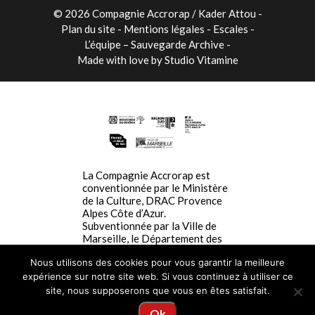
© 2026 Compagnie Accrorap / Kader Attou
-
Plan du site
Mentions légales
Escales
L’équipe – Sauvegarde Archive
Made with love by
Studio Vitamine
La Compagnie Accrorap est
conventionnée par le Ministère
de la Culture, DRAC Provence
Alpes Côte d’Azur.
Subventionnée par la Ville de
Marseille, le Département des
Bouches du Rhône, La Région
Nous utilisons des cookies pour vous garantir la meilleure
SUD Provence-Alpes-Côte-
d’Azur. La Compagnie Accrorap
expérience sur notre site web. Si vous continuez à utiliser ce
est résidente à la Friche la Belle
site, nous supposerons que vous en êtes satisfait.
de Mai.
Ok