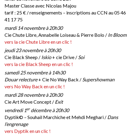
Master Classe avec Nicolas Majou
tarif : 25 € / renseignements – inscriptions au CCN au 05 46
41 17 75
mardi 14 novembre à 20h30
Cie Chute Libre, Annabelle Loiseau & Pierre Bolo /
In Bloom
vers la cie Chute Libre en un clic !
jeudi 23 novembre à 20h30
Cie Black Sheep /
Iskio
+ cie Drive /
Soi
vers la cie Black Sheep en un clic !
samedi 25 novembre à 14h30
Douar relecture
+ Cie No Way Back /
Supershowman
vers No Way Back en un clic !
mardi 28 novembre à 20h30
Cie Art Move Concept /
Exit
er
vendredi 1
décembre à 20h30
Dyptik© – Souhail Marchiche et Mehdi Meghari /
Dans
l’engrenage
vers Dyptik en un clic !