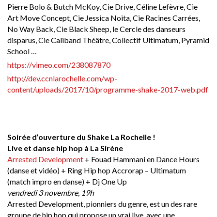
Pierre Bolo & Butch McKoy, Cie Drive, Céline Lefèvre, Cie
Art Move Concept, Cie Jessica Noita, Cie Racines Carrées,
No Way Back, Cie Black Sheep, le Cercle des danseurs
disparus, Cie Caliband Théâtre, Collectif Ultimatum, Pyramid
School …
https://vimeo.com/238087870
http://dev.ccnlarochelle.com/wp-
content/uploads/2017/10/programme-shake-2017-web.pdf
Soirée d’ouverture du Shake La Rochelle !
Live et danse hip hop à La Sirène
Arrested Development
+ Fouad Hammani en Dance Hours
(danse et vidéo) + Ring Hip hop Accrorap – Ultimatum
(match impro en danse) + Dj One Up
vendredi 3 novembre, 19h
Arrested Development, pionniers du genre, est un des rare
groupe de hip hop qui propose un vrai live, avec une