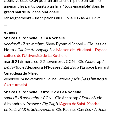
Coursive et au CCN pour un dimanche hip hop en famille
amenant les participants à un final “tous ensemble” dans le
grand hall de la Scène Nationale.
renseignements – inscriptions au CCN au 05 46 41 17 75
—
et aussi
Shake La Rochelle ! à La Rochelle
vendredi 17 novembre :
Show Pyramid School + Cie Jessica
Noita /
Cabine d’essayage
à la
Maison de l’étudiant – Espace
culture de l’Université de La Rochelle
mardi 21 & mercredi 22 novembre : CCN – Cie Accrorap /
Douar
& cie Alexandra N’Possee /
Zig Zag
à l’Espace Bernard
Giraudeau de Mireuil
vendredi 24 novembre : Céline Lefèvre /
Ma Class’hip hop
au
Carré Amelot
Shake La Rochelle ! autour de La Rochelle
samedi 18 novembre :
CCN – Cie Accrorap /
Douar
& cie
Alexandra N’Possee /
Zig Zag
à
l’Agora de Saint-Xandre
entre le 27 & le 30 novembre
: Cie Racines Carrées /
A deux