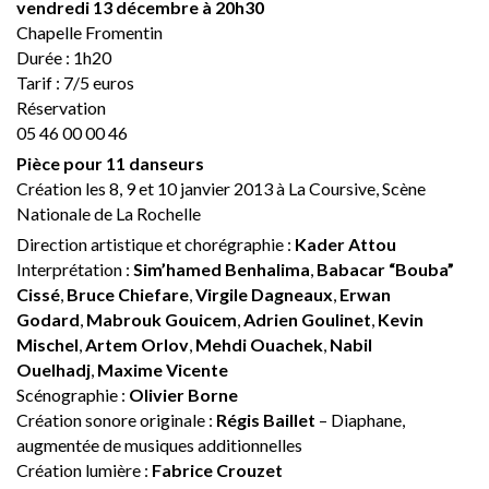
vendredi 13 décembre à 20h30
Chapelle Fromentin
Durée : 1h20
Tarif : 7/5 euros
Réservation
05 46 00 00 46
Pièce pour 11 danseurs
Création les 8, 9 et 10 janvier 2013 à La Coursive, Scène
Nationale de La Rochelle
Direction artistique et chorégraphie :
Kader Attou
Interprétation :
Sim’hamed Benhalima
,
Babacar “Bouba”
Cissé
,
Bruce Chiefare
,
Virgile Dagneaux
,
Erwan
Godard
,
Mabrouk Gouicem
,
Adrien Goulinet
,
Kevin
Mischel
,
Artem Orlov
,
Mehdi Ouachek
,
Nabil
Ouelhadj
,
Maxime Vicente
Scénographie :
Olivier Borne
Création sonore originale :
Régis Baillet
– Diaphane,
augmentée de musiques additionnelles
Création lumière :
Fabrice Crouzet